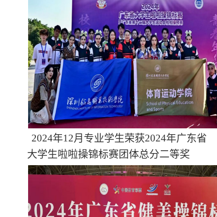
2024年12月
专业学生
荣获
2024年
广东省
大学生啦啦操锦标赛团体总分二等奖