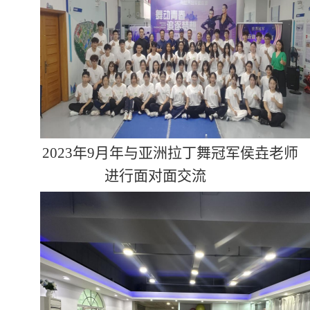
2023年9月年
与亚洲拉丁舞冠军侯垚老师
进行面对面交流