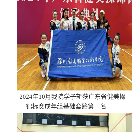
2024年10月我院学子斩获广东省健美操
锦标赛成年组基础套路第一名