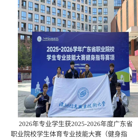
2026年
专业学生获
202
5-
202
6
年度广东省
职业院校学生体育专业技能大赛
（
健身指