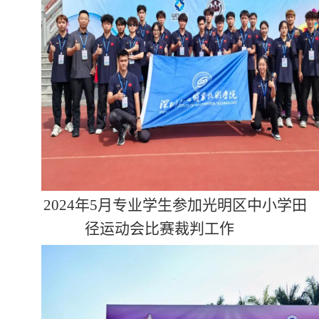
2024年5月专业学生参加光明区中小学田
径运动会比赛裁判工作