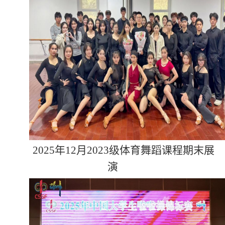
2025年12月
2023级体育舞蹈课程期末展
演