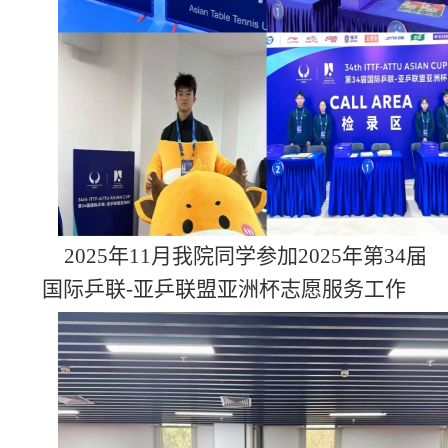
2025年11月
我院同学参加
2025年第34届
国际乒联-亚乒联盟亚洲杯志愿服务工作