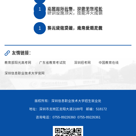
卓越双师云集，护航学生成长
拓宽国际视野，探索无限可能
研训设施顶尖，技能淬火成钢
科研硬核突破，成果反哺产教
多元文化浸润，助力全面发展
育人成效显著，未来就业无忧
友情链接：
教育部阳光高考网
广东省教育考试院
深圳招考网
中国教育在线
深圳信息职业技术大学官网
版权所有：深圳信息职业技术大学招生就业处
地址：深圳市龙岗区龙翔大道2188号 邮编：518172
咨询电话：0755-89226360 0755-89226361