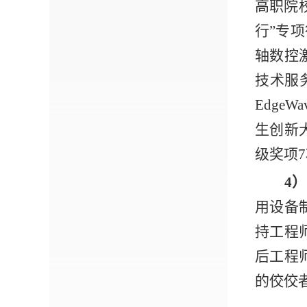
高职院
行”专
轴数控
技术服务
Edg
生创新
级奖项
4
用设备
持工程
后工程
的佼佼