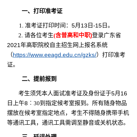
一、打印准考证
1.
准考证打印时间：
5
月
13
日
-15
日。
2.
请各位考生
(
含普高和中职
)
登录广东省
2021
年高职院校自主招生网上报名系统
（
https://www.eeagd.edu.cn/gzks/
）打印准考
证。
二、提前报到
考生须凭本人面试准考证及身份证于
5
月
16
日上午
8
︰
30
到指定候考室报到。所有随身物品
摆放在候考室指定地点，考生不得随身携带手机
等通讯工具，通讯工具需调至静音或关机状态。