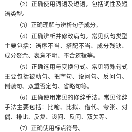
（
2）
正确使用词语
及短语，包括词性及短
语类型。
（
3）正确理解与辨析句子成分。
（
4）正确
辨析并修改病句
。常见
病句类型
主要包括
：语序不当、搭配不当、成分残缺
、
成分
赘余、表意不明、不合逻辑
等
。
（
5）正确
选用
与
变换句式
。常见特殊句式
主要包括被动句、把字句、设问句、反问句、
倒装句、双重否定句、省略句等。
（
6）
正确使用常见
的
修辞手法
。
常见修辞
手法
主要包括
：比喻、比拟、借代、夸张、对
偶、排比、反复、设问、反问
、双关等
。
（
7）
正确使用标点符号
。