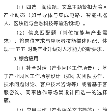
（
1
）
四选一阅读题：文章主题紧扣
大湾区
产业动态
（如半导体与集成电路、智能机器
人、区块链与金融科技等前沿领域）。
（
2
）
信息匹配题
（岗位
技能与产业需
求
）
：将岗位需求与应聘者技能描述匹配，体
现
"
十五五
"
时期产业升级对人才能力的新要求。
3.
综合应用
（
1
）
补全对话（
产业园区工作场景
）：基
于产业园区工作场景设计（如研发团队协作、
技术问题讨论、客户技术咨询等）
或者
基于客
服咨询、同事协作等场景设计四选一
的选择
题
。
（
2
）
应用写作（
产业相关
文书简答）：简