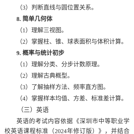
（3）
判断直线与圆位置关系。
8
.
简单几何体
（1）
理解三视图
。
（2）
掌握柱、锥、球表面积与体积计算。
9
.
概率与统计初步
（1）
理解分类、分步计数原理
。
（2）
理解古典概型
。
（3）
了解抽样方法、频率直方图
。
（4）
掌握样本均值、方差、标准差计算。
（
三
）
英语
英语
的考试内
容
依据
《深圳市中等职业学
校英语课程标准（
2024
年修订版）》
，
并结合