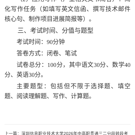
化写作任务（如填写
英文信函
、撰写技术邮件
核心句、制作项目进展简报等）。
三、
考试时间、分值与题型
考试时间：
90
分钟
答卷方式：闭卷、笔试
试卷总分：
100
分，其中
语文
30
分、
数学
40
分、英语
30
分。
主要题型：包括但不限于选择题、填空
题、阅读理解题
、写作、
计算题。
上一篇：
深圳信息职业技术大学2026年中高职贯通三二分段转段考