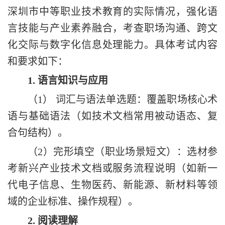
深圳市
中等职业技术教育的实际情况，
强化
语
言技能与产业素养融合，
考查
职场沟通、跨文
化交际与数字化信息处理能力。
具体考试内容
和要求如下：
1.
语言知识与应用
（
1
）
词汇与语法单选题：覆盖
职场
核心术
语与基础语法（如技术文档常用被动语态、复
合句结构）。
（
2
）
完形填空
（职业场景短文）
：选材参
考新兴产业技术文档
或服务流程说明
（如新一
代电子信息、生物医药、新能源、新材料等领
域的企业标准、操作规程）。
2.
阅读理解